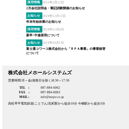
採用情報
2025年2月12日
2月会社説明会・筆記試験開催のお知らせ
お知らせ
2024年12月12日
年末年始休業のお知らせ
採用情報
2024年11月6日
新卒･中途採用について
お知らせ
2024年10月1日
富士通コワーコ株式会社から「ＲＰＡ事業」の事業移管
について
株式会社メホールシステムズ
営業時間/月～金(祝祭日を除く)8:30～17:30
TEL :
087-884-6062
FAX :
087-884-6063
MAIL :
info@mejor.co.jp
高松琴平電気鉄道(ことでん)瓦町駅から徒歩10分 今橋駅から徒歩3分