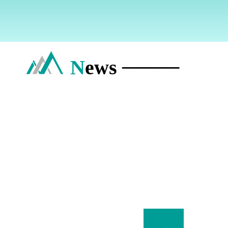
N
ews ────